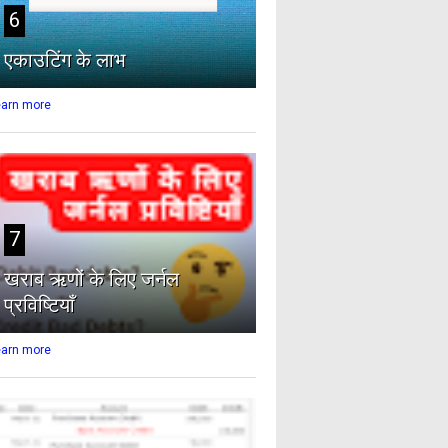
6
एकाउटिंग के लाभ
earn more
7
खराब ऋणों के लिए जर्नल
प्रविष्टियाँ
earn more