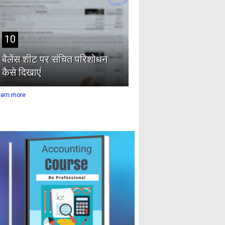
10
बैलेंस शीट पर संचित परिशोधन
कैसे दिखाएं
earn more