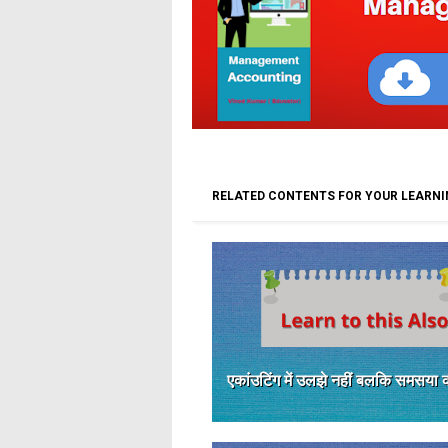
RELATED CONTENTS FOR YOUR LEARN
एकांउटिंग में उलझे नहीं बलकि समसया 