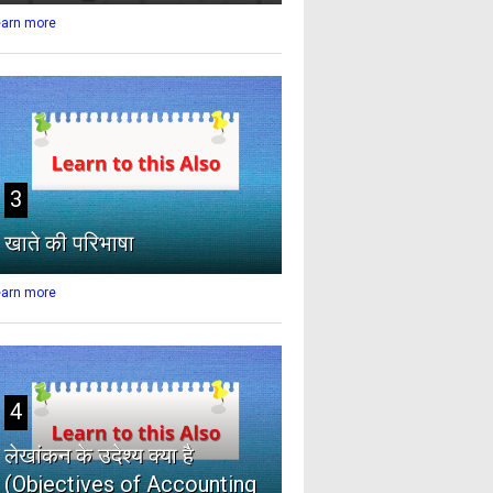
earn more
3
खाते की परिभाषा
earn more
4
लेखांकन के उदेश्य क्या है
(Objectives of Accounting