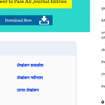
मुक
बैल
जर्
प्र
ओटी
रिय
लेखांकन शब्दकोश
ट्र
लेखांकन नवीनतम
वें
लागत लेखांकन