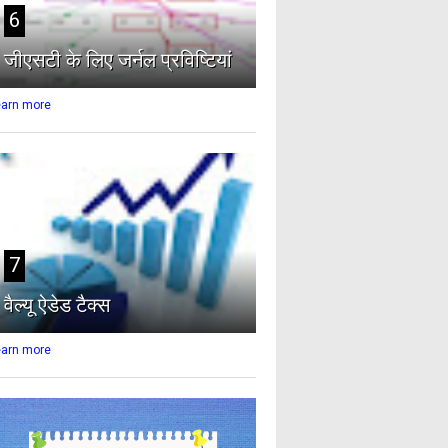
6
जीएसटी के लिए जर्नल प्रविष्टियां
earn more
7
वैल्यू ऐडेड टैक्स
earn more