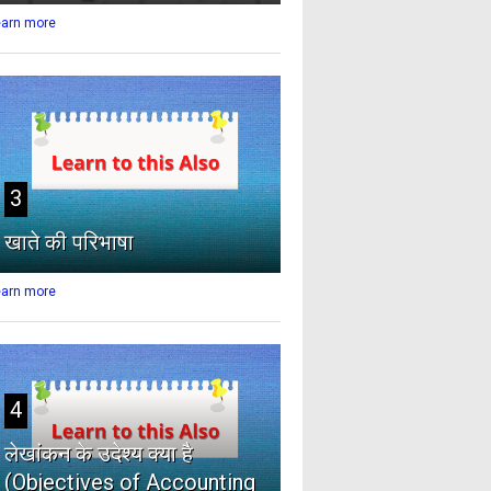
earn more
3
खाते की परिभाषा
earn more
4
लेखांकन के उदेश्य क्या है
(Objectives of Accounting