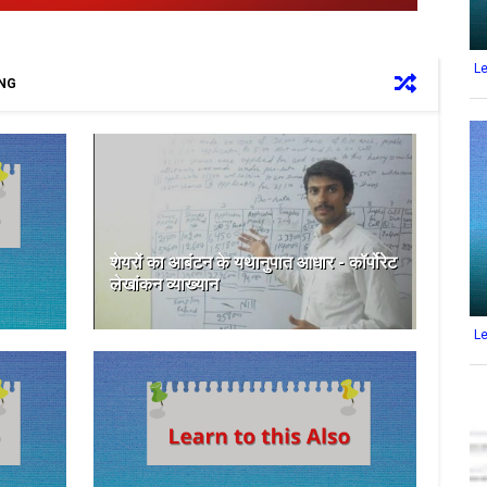
L
ING
शेयरों का आबंटन के यथानुपात आधार - कॉर्पोरेट
लेखांकन व्याख्यान
L