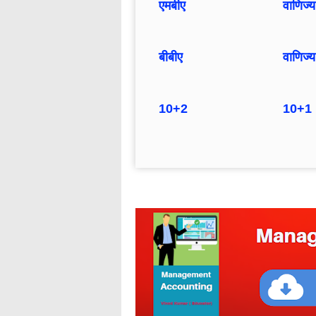
एमबीए
वाणिज्य
बीबीए
वाणिज्
10+2
10+1