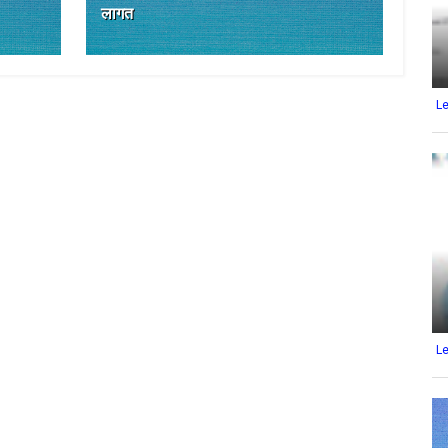
लागत
L
L