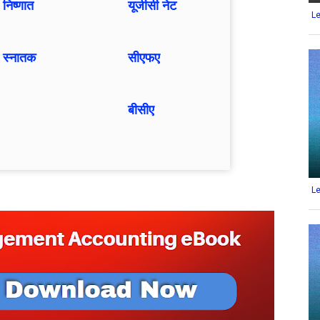
 निष्णात
यूजीसी नेट
L
य स्नातक
सीएफए
बीसीए
L